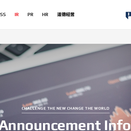
ESS
IR
PR
HR
道德经营
CHALLENGE THE NEW CHANGE THE WORLD
l Announcement Inf