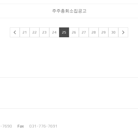
주주총회소집공고


21
22
23
24
25
26
27
28
29
30
6-7690
Fax
031-776-7691