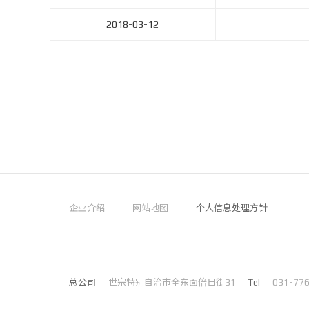
2018-03-12
企业介绍
网站地图
个人信息处理方针
总公司
世宗特别自治市全东面倍日街31
Tel
031-77