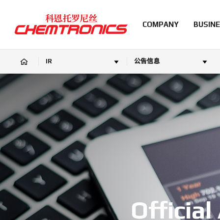
COMPANY
BUSIN
IR
公告信息
Officia