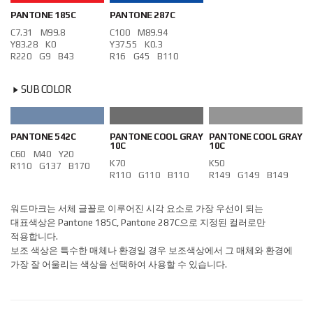
PANTONE 185C
PANTONE 287C
C
7.31
M
99.8
C
100
M
89.94
Y
83.28
K
0
Y
37.55
K
0.3
R
220
G
9
B
43
R
16
G
45
B
110
SUB COLOR
PANTONE 542C
PANTONE COOL GRAY
PANTONE COOL GRAY
10C
10C
C
60
M
40
Y
20
K
70
K
50
R
110
G
137
B
170
R
110
G
110
B
110
R
149
G
149
B
149
워드마크는 서체 글꼴로 이루어진 시각 요소로 가장 우선이 되는
대표색상은 Pantone 185C, Pantone 287C으로 지정된 컬러로만
적용합니다.
보조 색상은 특수한 매체나 환경일 경우 보조색상에서 그 매체와 환경에
가장 잘 어울리는 색상을 선택하여 사용할 수 있습니다.